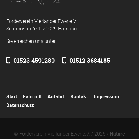
Förderverein Vierländer Ewer e.V.
Serrahnstraße 1, 21029 Hamburg
Sie erreichen uns unter
01523 4591280
01512 3684185
Navigation
Start
Fahr mit
Anfahrt
Kontakt
Impressum
überspringen
Datenschutz
© Förderverein Vierländer Ewer e.V. / 2026 /
Nature