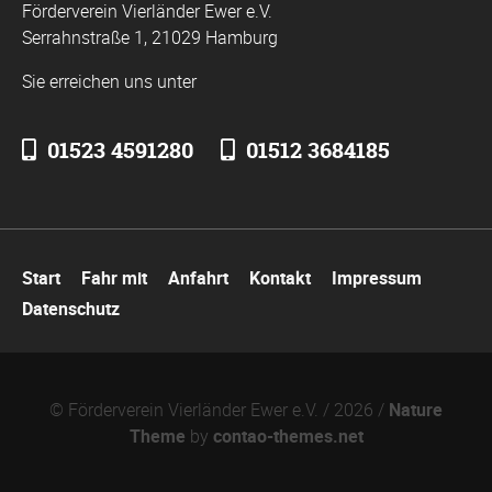
Förderverein Vierländer Ewer e.V.
Serrahnstraße 1, 21029 Hamburg
Sie erreichen uns unter
01523 4591280
01512 3684185
Navigation
Start
Fahr mit
Anfahrt
Kontakt
Impressum
überspringen
Datenschutz
© Förderverein Vierländer Ewer e.V. / 2026 /
Nature
Theme
by
contao-themes.net