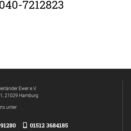
 040-7212823
ierländer Ewer e.V.
 1, 21029 Hamburg
uns unter
591280
01512 3684185