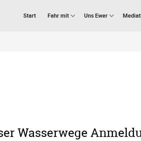
Start
Fahr mit
Uns Ewer
Media
nser Wasserwege Anmeld