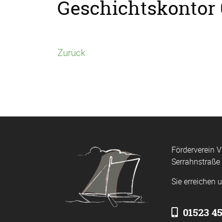
Geschichtskontor
Zurück
Förderverein V
Serrahnstraße
Sie erreichen 
01523 4