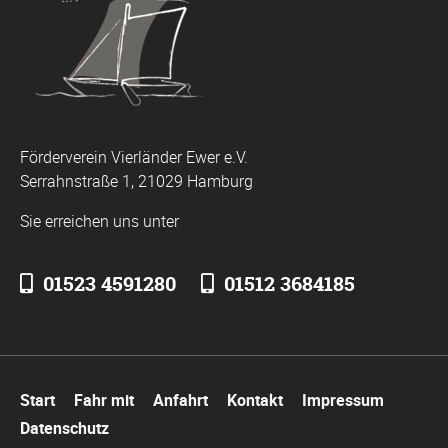
Förderverein Vierländer Ewer e.V.
Serrahnstraße 1, 21029 Hamburg
Sie erreichen uns unter
01523 4591280
01512 3684185
Navigation
Start
Fahr mit
Anfahrt
Kontakt
Impressum
überspringen
Datenschutz